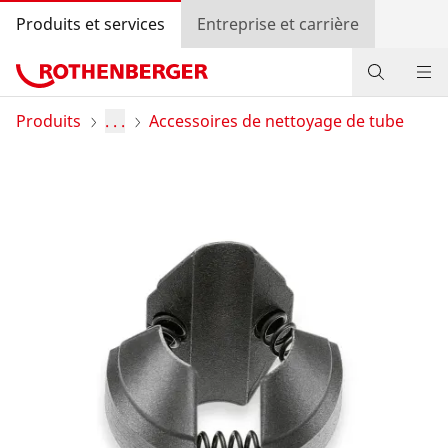
Produits et services
Entreprise et carrière
Produits
Produits
. . .
Accessoires de nettoyage de tube
Services
Actions
Contact
Recherche de revendeurs
Connexion
Sélection du pays