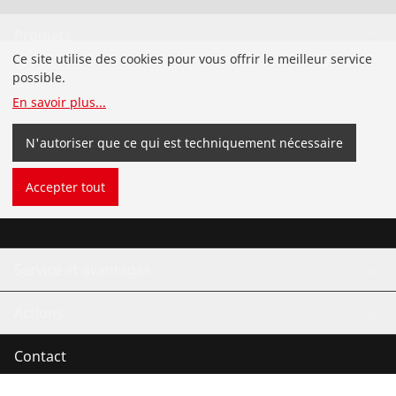
Produits
Ce site utilise des cookies pour vous offrir le meilleur service
Installation
possible.
En savoir plus
...
Service et maintenance
N'autoriser que ce qui est techniquement nécessaire
Froid et climatisation
Accepter tout
Outillage universel
Service et avantages
Actions
Contact