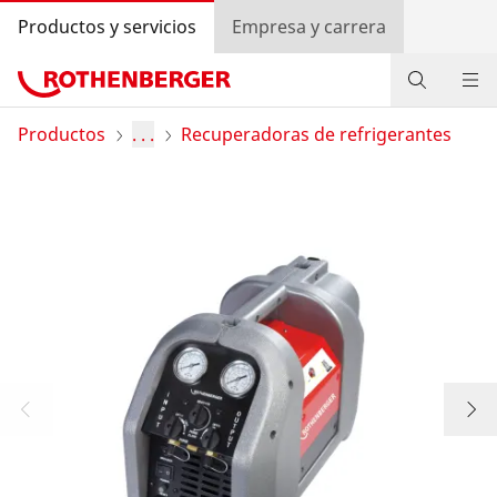
Productos y servicios
Empresa y carrera
Productos
Productos
. . .
Recuperadoras de refrigerantes
Servicios y valor añadido
Programa bonus ROTHENBERGER
Contacto
Búsqueda de distribuidores
Entrar
Selección de países