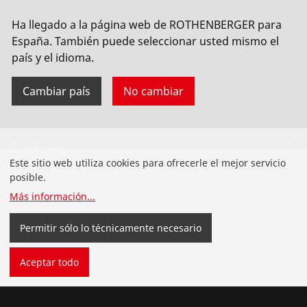
No. 1000000570
Ha llegado a la página web de ROTHENBERGER para
España. También puede seleccionar usted mismo el
país y el idioma.
Cambiar país
No cambiar
Productos
Este sitio web utiliza cookies para ofrecerle el mejor servicio
Instalación de tuberías
posible.
Más información
...
Servicio y mantenimiento de tuberías
Permitir sólo lo técnicamente necesario
Herramientas de ACR
Aceptar todo
Herramientas de fontanería de uso general