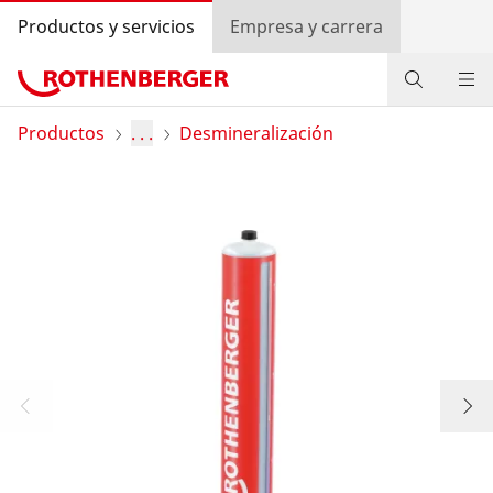
Productos y servicios
Empresa y carrera
Productos
Productos
. . .
Desmineralización
Servicios y valor añadido
Programa bonus ROTHENBERGER
Contacto
Búsqueda de distribuidores
Entrar
Selección de países