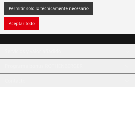
Servicio y mantenimiento de tuberías
Permitir sólo lo técnicamente necesario
Herramientas de ACR
Aceptar todo
Herramientas de fontanería de uso general
Servicios y valor añadido
Programa bonus ROTHENBERGER
Contacto
©
2026
ROTHENBERGER Werkzeuge GmbH
Gestionar las cookies
Pie de imprenta
Protección de Datos
Información Legal
Contacto
Sistema de denuncia de irregularidades