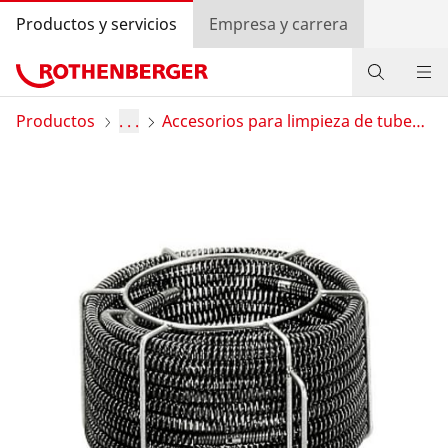
Productos y servicios
Empresa y carrera
Productos
Productos
. . .
Accesorios para limpieza de tuberías
Servicios y valor añadido
Programa bonus ROTHENBERGER
Contacto
Búsqueda de distribuidores
Entrar
Selección de países