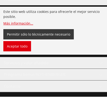
Instalación de tuberías
Este sitio web utiliza cookies para ofrecerle el mejor servicio
posible.
Servicio y mantenimiento de tuberías
Más información
...
Herramientas de ACR
Permitir sólo lo técnicamente necesario
Herramientas de fontanería de uso general
Aceptar todo
Servicios y valor añadido
Programa bonus ROTHENBERGER
Contacto
©
2026
ROTHENBERGER Werkzeuge GmbH