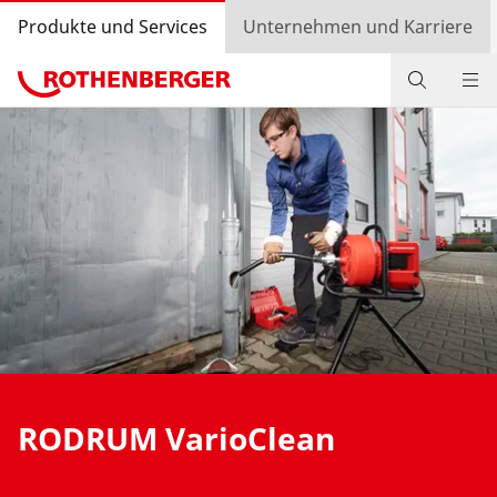
Produkte und Services
Unternehmen und Karriere
Produkte
Service und Mehrwert
Wissen
Bonusprogramm
Händlersuche
Einkaufswagen
RODRUM VarioClean
Login