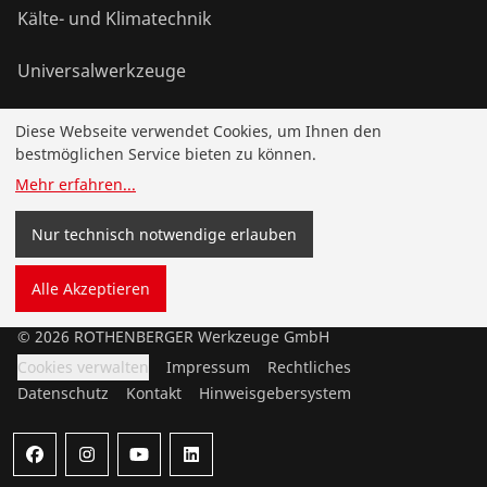
Kälte- und Klimatechnik
Universalwerkzeuge
Diese Webseite verwendet Cookies, um Ihnen den
Service und Mehrwert
bestmöglichen Service bieten zu können.
Mehr erfahren
...
Wissen
Nur technisch notwendige erlauben
Bonusprogramm
Alle Akzeptieren
©
2026
ROTHENBERGER Werkzeuge GmbH
Cookies verwalten
Impressum
Rechtliches
Datenschutz
Kontakt
Hinweisgebersystem