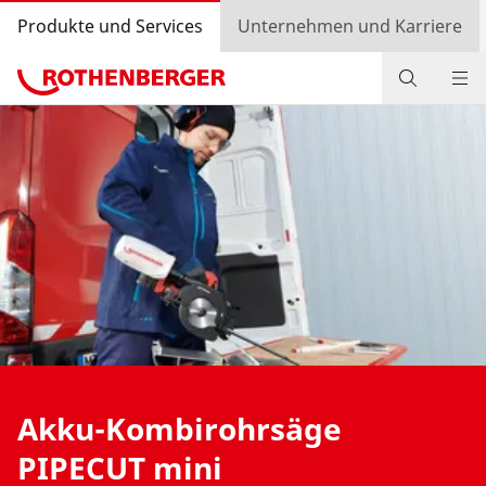
Produkte und Services
Unternehmen und Karriere
Produkte
Service und Mehrwert
Wissen
Bonusprogramm
Händlersuche
Einkaufswagen
Akku-Kombirohrsäge
Login
PIPECUT mini