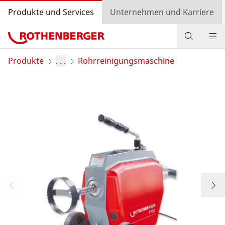
Produkte und Services
Unternehmen und Karriere
Produkte
Produkte
. . .
Rohrreinigungsmaschine
Service und Mehrwert
Wissen
Bonusprogramm
Händlersuche
Einkaufswagen
Login