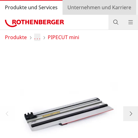
Produkte und Services
Unternehmen und Karriere
Produkte
Produkte
. . .
PIPECUT mini
Service und Mehrwert
Wissen
Bonusprogramm
Händlersuche
Einkaufswagen
Login