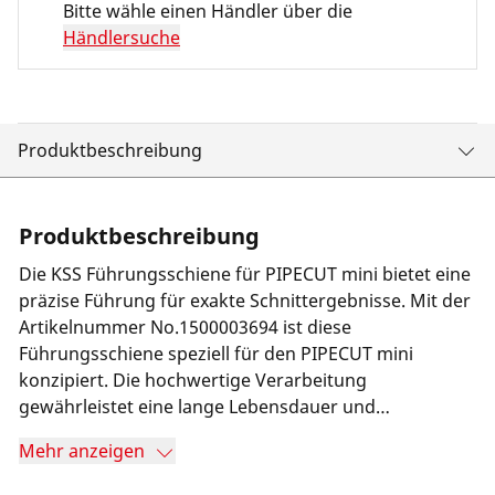
Bitte wähle einen Händler über die
Händlersuche
Produktbeschreibung
Produktbeschreibung
Die KSS Führungsschiene für PIPECUT mini bietet eine
präzise Führung für exakte Schnittergebnisse. Mit der
Artikelnummer No.1500003694 ist diese
Führungsschiene speziell für den PIPECUT mini
konzipiert. Die hochwertige Verarbeitung
gewährleistet eine lange Lebensdauer und
zuverlässige Leistung. Durch die einfache
Mehr anzeigen
Handhabung ist die KSS Führungsschiene ein
unverzichtbares Zubehör für präzise Schnittarbeiten.