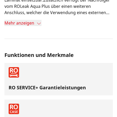
Laminat einsetzbar.Zusätzlich verfügt der Nachfolger
vom ROLeak Aqua Plus über einen weiteren
Anschluss, welcher die Verwendung eines externen
Bodenmikrofons ermöglicht. Dies erweitert die
Mehr anzeigen
Leckageortungsmöglichkeiten enorm.
Funktionen und Merkmale
RO SERVICE+ Garantieleistungen