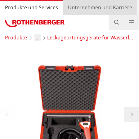
Produkte und Services
Unternehmen und Karriere
Produkte
Produkte
. . .
Leckageortungsgeräte für Wasserleitung
Service und Mehrwert
Wissen
Bonusprogramm
Händlersuche
Einkaufswagen
Login