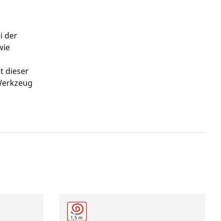
i der
wie
t dieser
 Werkzeug