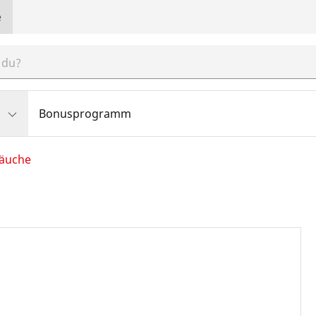
e
Bonusprogramm
läuche