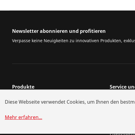
Newsletter abonnieren und profitieren
Verpasse keine Neuigkeiten zu innovativen Produkten, exklu
Produkte
Service u
Installation
Händlersu
Diese Webseite verwendet Cookies, um Ihnen den bestmö
Wartung
Reparatur 
Kälte- und Klimatechnik
Systemlös
Mehr erfahren
...
Universalwerkzeuge
Download
Lieferante