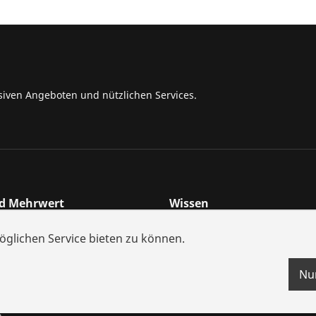
siven Angeboten und nützlichen Services.
nd Mehrwert
Wissen
che
Schulungen
glichen Service bieten zu können.
und Ersatzteile
Videos
ungen
Energiesparen mit ROTHE
Nu
s
n