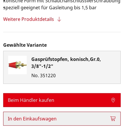
konische Form mit Schlauchanschlussverschraubung
speziell geeignet für Gasleitung bis 1,5 bar
Weitere Produktdetails
Gewählte Variante
Gasprüfstopfen, konisch,Gr.0,
3/8"-1/2"
No.
351220
Beim Händler kaufen
In den Einkaufswagen