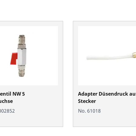
entil NW 5
Adapter Düsendruck au
uchse
Stecker
002852
No. 61018