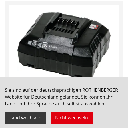
Sie sind auf der deutschsprachigen ROTHENBERGER
RO BC14/36 Ladegerät EU - basic facelift
Website für Deutschland gelandet. Sie können Ihr
Land und Ihre Sprache auch selbst auswählen.
No. 1300004062
Land wechseln
Nicht wechseln