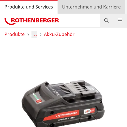
Produkte und Services
Unternehmen und Karriere
Produkte
Produkte
. . .
Akku-Zubehör
Service und Mehrwert
Wissen
Bonusprogramm
Händlersuche
Einkaufswagen
Login