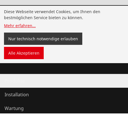
Diese Webseite verwendet Cookies, um Ihnen den
bestmöglichen Service bieten zu können.
Newsletter abonnieren und profitieren
Mehr erfahren
...
Verpasse keine Neuigkeiten zu innovativen Produkten,
exklusiven Angeboten und nützlichen Services.
Nur technisch notwendige erlauben
Jetzt abonnieren
Alle Akzeptieren
Produkte
Installation
Wartung
Kälte- und Klimatechnik