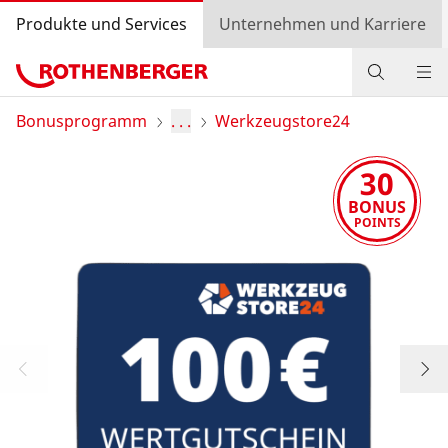
Produkte und Services
Unternehmen und Karriere
Produkte
Bonusprogramm
. . .
Werkzeugstore24
Service und Mehrwert
30
BONUS
Wissen
POINTS
Bonusprogramm
Händlersuche
Einkaufswagen
Login