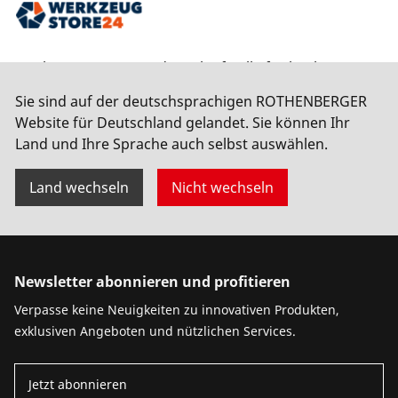
Werkzeugstore24 ist die Anlaufstelle für hochwertiges
Werkzeug und Maschinen. Mit einem riesigen
Sie sind auf der deutschsprachigen ROTHENBERGER
Lagerbestand an Top-Marken wie ROTHENBERGER,
Website für Deutschland gelandet. Sie können Ihr
Makita und Bosch wird hier alles für Bau, Ausbau und
Land und Ihre Sprache auch selbst auswählen.
Werkstatt geboten – schnell, zuverlässig und
kompetent.
Land wechseln
Nicht wechseln
Newsletter abonnieren und profitieren
Verpasse keine Neuigkeiten zu innovativen Produkten,
exklusiven Angeboten und nützlichen Services.
Jetzt abonnieren