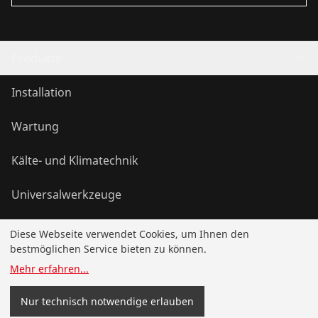
Produkte
Installation
Wartung
Kälte- und Klimatechnik
Universalwerkzeuge
Diese Webseite verwendet Cookies, um Ihnen den
Service und Mehrwert
bestmöglichen Service bieten zu können.
Mehr erfahren
...
Wissen
Nur technisch notwendige erlauben
Bonusprogramm