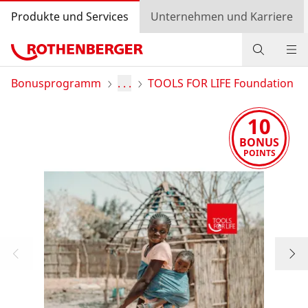
Produkte und Services
Unternehmen und Karriere
Produkte
Bonusprogramm
. . .
TOOLS FOR LIFE Foundation
Service und Mehrwert
10
BONUS
Wissen
POINTS
Bonusprogramm
Händlersuche
Einkaufswagen
Login