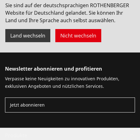
Grundlagen des Lebens zu verschaffen: Wasser,
Sie sind auf der deutschsprachigen ROTHENBERGER
Energie und Bildung. Gegründet von der Familie
Website für Deutschland gelandet. Sie können Ihr
Rothenberger, setzt die Stiftung auf das Prinzip „Hilfe
Land und Ihre Sprache auch selbst auswählen.
zur Selbsthilfe“ und realisiert nachhaltige Projekte, die
echte Perspektiven schaffen.
Land wechseln
Nicht wechseln
Newsletter abonnieren und profitieren
Verpasse keine Neuigkeiten zu innovativen Produkten,
exklusiven Angeboten und nützlichen Services.
Jetzt abonnieren
Produkte