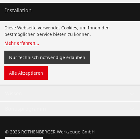
Installation
Wartung
Diese Webseite verwendet Cookies, um Ihnen den
bestmöglichen Service bieten zu können.
Kälte- und Klimatechnik
Mehr erfahren
...
Universalwerkzeuge
Nur technisch notwendige erlauben
Alle Akzeptieren
Service und Mehrwert
Wissen
Bonusprogramm
©
2026
ROTHENBERGER Werkzeuge GmbH