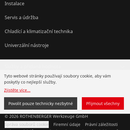
Instalace
Servis a údržba
Chladící a klimatizační technika
Univerzální nástroje
Služby a přidaná hodnota
Tyto webové stránky používají soubory cookie, aby vám
Know-how
poskytly co nejlepší služby.
Zjistěte více
...
Bonusový program
Povolit pouze technicky nezbytné
Přijmout všechny
©
2026
ROTHENBERGER Werkzeuge GmbH
Správa souborů cookie
Firemní údaje
Právní záležitosti