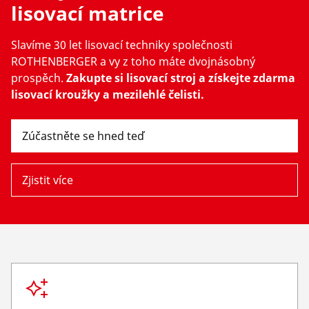
Společnost a kariéra
lisovací matrice
Slavíme 30 let lisovací techniky společnosti
ROTHENBERGER a vy z toho máte dvojnásobný
prospěch.
Zakupte si lisovací stroj a získejte zdarma
lisovací kroužky a mezilehlé čelisti.
Zúčastněte se hned teď
Zjistit více