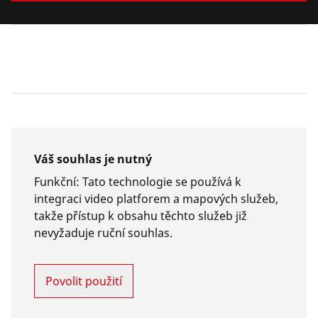
Váš souhlas je nutný
Funkční
:
Tato technologie se používá k
integraci video platforem a mapových služeb,
takže přístup k obsahu těchto služeb již
nevyžaduje ruční souhlas.
Povolit použití
Váš souhlas je nutný
Funkční
:
Tato technologie se používá k
integraci video platforem a mapových služeb,
takže přístup k obsahu těchto služeb již
nevyžaduje ruční souhlas.
Povolit použití