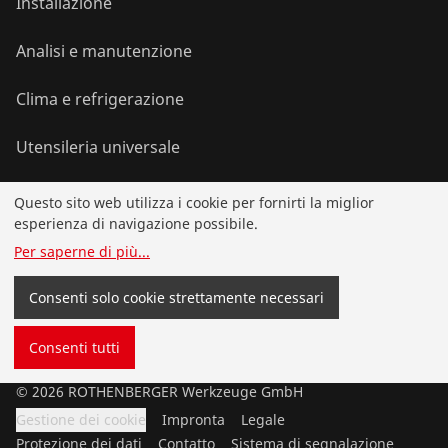
Installazione
Analisi e manutenzione
Clima e refrigerazione
Utensileria universale
Questo sito web utilizza i cookie per fornirti la miglior
Servizio e valore aggiunto
esperienza di navigazione possibile.
Per saperne di più
...
Azioni
Consenti solo cookie strettamente necessari
Contatti
Consenti tutti
©
2026
ROTHENBERGER Werkzeuge GmbH
Gestione dei cookie
Impronta
Legale
Protezione dei dati
Contatto
Sistema di segnalazione