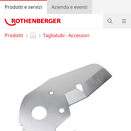
Prodotti e servizi
Azienda e eventi
Prodotti
Prodotti
. . .
Tagliatubi - Accessori
Servizio e valore aggiunto
Bonus program
Contatti
Trova rivenditore
Accedi
Selezione del Paese