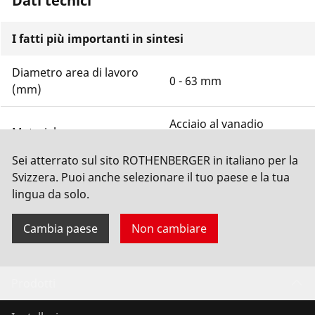
Dati tecnici
I fatti più importanti in sintesi
Diametro area di lavoro
0 - 63 mm
(mm)
Acciaio al vanadio
Materiale
cromato
Sei atterrato sul sito ROTHENBERGER in italiano per la
Materiale da taglio
PP, PE, PEX, PB, PVDF
Svizzera. Puoi anche selezionare il tuo paese e la tua
lingua da solo.
Mostra di più
Cambia paese
Non cambiare
Prodotti