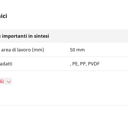
ici
iù importanti in sintesi
 area di lavoro (mm)
50 mm
adatti
, PE, PP, PVDF
iù