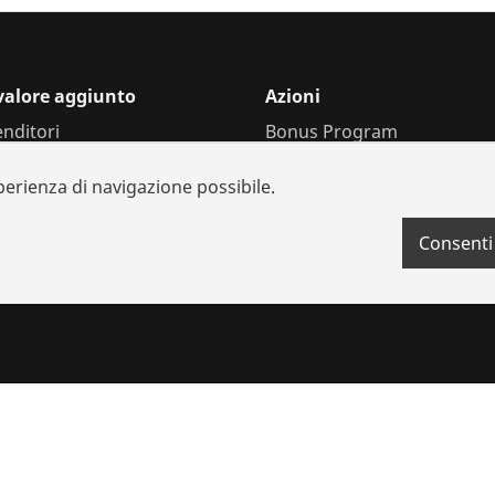
 valore aggiunto
Azioni
enditori
Bonus Program
 e ricambi
sperienza di navigazione possibile.
i sistema
a batterie
Consenti
nto
okie
Impronta
Legale
Protezione dei dati
Contatto
Sistema