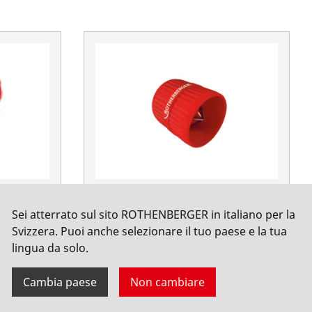
 50 mm
Sbavatore interno/esterno 4-35
Sei atterrato sul sito ROTHENBERGER in italiano per la
mm per rame e plastica
Svizzera. Puoi anche selezionare il tuo paese e la tua
No. 11006
lingua da solo.
Cambia paese
Non cambiare