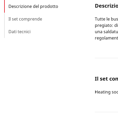
Descrizi
Descrizione del prodotto
Il set comprende
Tutte le bu
pregiato: d
Dati tecnici
una saldat
regolament
Il set c
Heating so