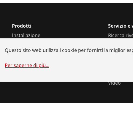
Prodotti
Servizio e
Installazione
Ricerca riv
Analisi e manutenzione
Riparazioni
Questo sito web utilizza i cookie per fornirti la miglior e
Clima e refrigerazione
Soluzioni d
Utensileria universale
Alleanze tr
Per saperne di più
...
Scaricame
Video
©
2026
ROTHENBERGER Werkzeuge GmbH
Gestione dei co