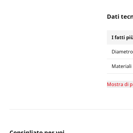
Dati tecn
I fatti p
Diametro
Materiali 
Mostra di p
Consigliato per voi