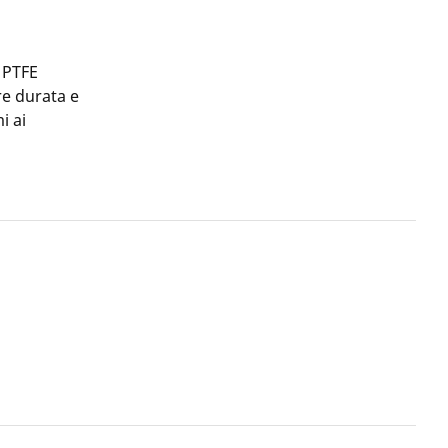
n PTFE
re durata e
i ai