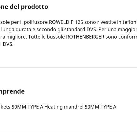
one del prodotto
ssole per il polifusore ROWELD P 125 sono rivestite in teflo
i lunga durata e secondo gli standard DVS. Per una maggio
ura migliore. Tutte le bussole ROTHENBERGER sono conform
i DVS.
omprende
ckets 50MM TYPE A Heating mandrel 50MM TYPE A