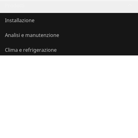
Prodotti
Installazione
Analisi e manutenzione
Clima e refrigerazione
Utensileria universale
Servizio e valore aggiunto
Azioni
Contatti