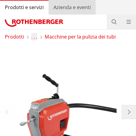
Prodotti e servizi
Azienda e eventi
Prodotti
Prodotti
. . .
Macchine per la pulizia dei tubi
Servizio e valore aggiunto
Bonus program
Contatti
Trova rivenditore
Accedi
Selezione del Paese