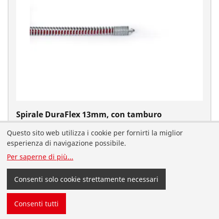
Spirale DuraFlex 13mm, con tamburo
No. 1500003708
Questo sito web utilizza i cookie per fornirti la miglior
Sei atterrato sul sito ROTHENBERGER in italiano per la
esperienza di navigazione possibile.
Svizzera. Puoi anche selezionare il tuo paese e la tua
Per saperne di più
...
lingua da solo.
Consenti solo cookie strettamente necessari
Cambia paese
Non cambiare
Consenti tutti