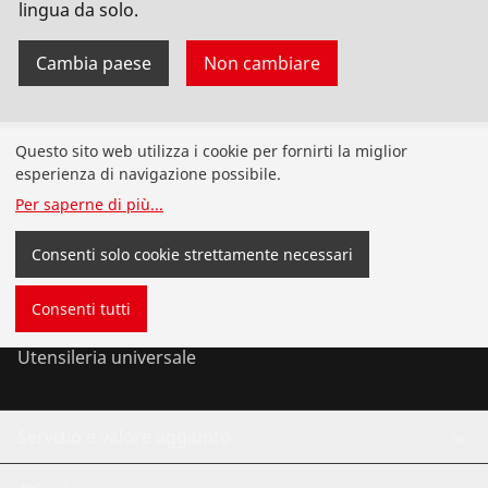
lingua da solo.
Cambia paese
Non cambiare
Prodotti
Questo sito web utilizza i cookie per fornirti la miglior
esperienza di navigazione possibile.
Installazione
Per saperne di più
...
Analisi e manutenzione
Consenti solo cookie strettamente necessari
Clima e refrigerazione
Consenti tutti
Utensileria universale
Servizio e valore aggiunto