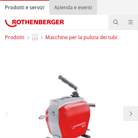
Prodotti e servizi
Azienda e eventi
Prodotti
Prodotti
. . .
Macchine per la pulizia dei tubi
Servizio e valore aggiunto
Bonus program
Contatti
Trova rivenditore
Accedi
Selezione del Paese