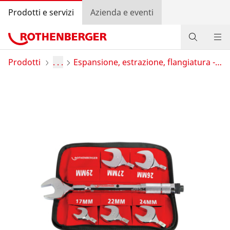
Prodotti e servizi
Azienda e eventi
Prodotti
Prodotti
. . .
Espansione, estrazione, flangiatura - Accessori
Servizio e valore aggiunto
Bonus program
Contatti
Trova rivenditore
Accedi
Selezione del Paese