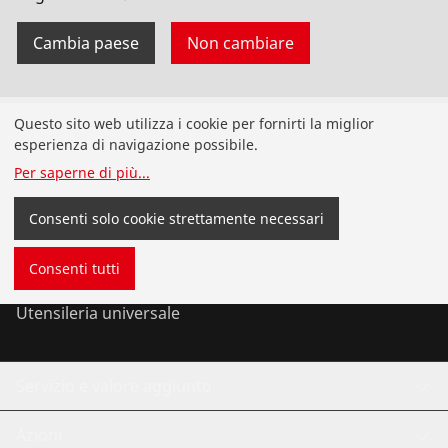
Cambia paese
Non cambiare
Prodotti
Questo sito web utilizza i cookie per fornirti la miglior
esperienza di navigazione possibile.
Installazione
Per saperne di più
...
Analisi e manutenzione
Consenti solo cookie strettamente necessari
Clima e refrigerazione
Consenti tutti
Utensileria universale
Servizio e valore aggiunto
Azioni