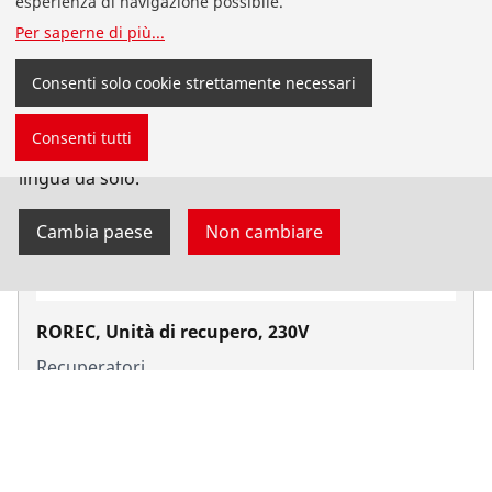
esperienza di navigazione possibile.
Per saperne di più
...
Consenti solo cookie strettamente necessari
Sei atterrato sul sito ROTHENBERGER in italiano per la
Consenti tutti
Svizzera. Puoi anche selezionare il tuo paese e la tua
lingua da solo.
Cambia paese
Non cambiare
ROREC, Unità di recupero, 230V
Recuperatori