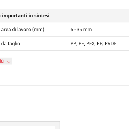
iù importanti in sintesi
 area di lavoro (mm)
6 - 35 mm
 da taglio
PP, PE, PEX, PB, PVDF
iù