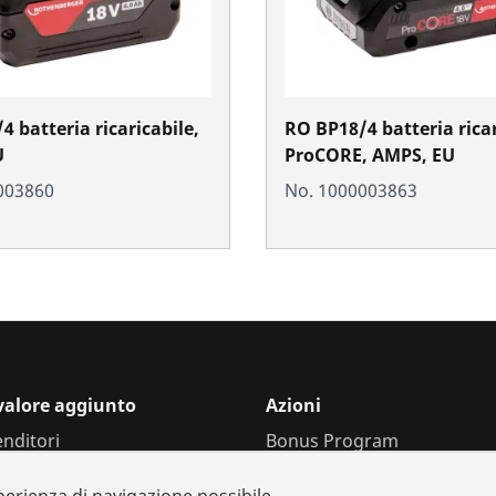
 batteria ricaricabile,
RO BP18/4 batteria ricar
U
ProCORE, AMPS, EU
003860
No. 1000003863
 valore aggiunto
Azioni
enditori
Bonus Program
 e ricambi