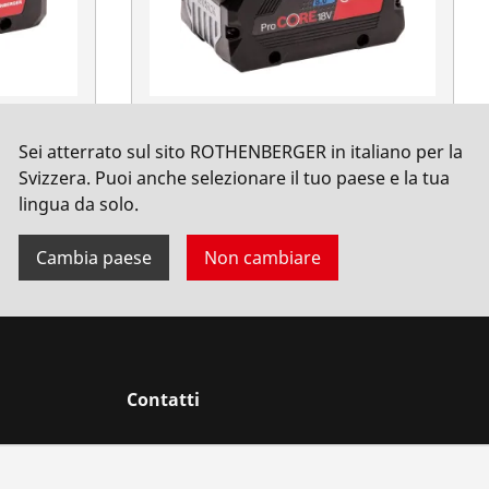
icabile
RO BP18/8 batteria ricaricabile
Sei atterrato sul sito ROTHENBERGER in italiano per la
ProCORE, AMPShare, EU
Svizzera. Puoi anche selezionare il tuo paese e la tua
No. 1000003864
lingua da solo.
Cambia paese
Non cambiare
Contatti