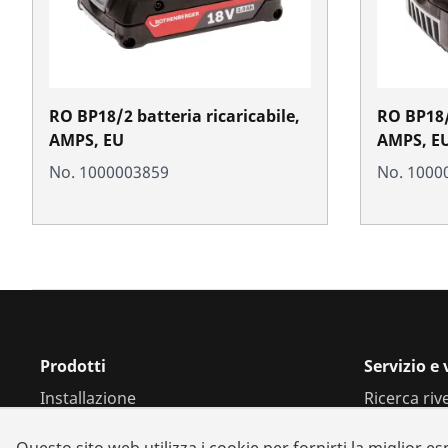
RO BP18/2 batteria ricaricabile,
RO BP18/4
AMPS, EU
AMPS, E
No. 1000003859
No. 1000
Prodotti
Servizio e
Installazione
Ricerca riv
Analisi e manutenzione
Riparazioni