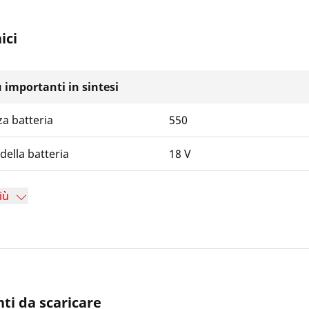
ici
iù importanti in sintesi
a batteria
550
della batteria
18 V
iù
i da scaricare