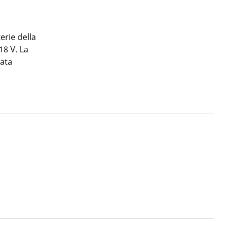
erie della
8 V. La
rata