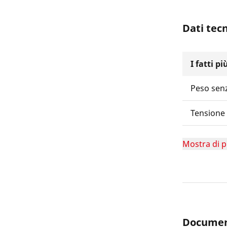
Dati tecn
I fatti p
Peso senz
Tensione 
Mostra di p
Document