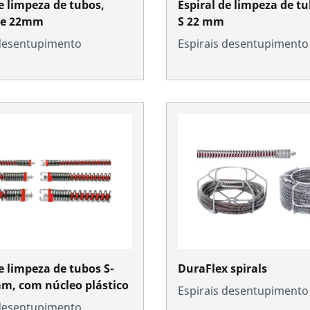
de limpeza de tubos,
Espiral de limpeza de tu
de 22mm
S 22 mm
 desentupimento
Espirais desentupimento
e limpeza de tubos S-
DuraFlex spirals
, com núcleo plástico
Espirais desentupimento
 desentupimento