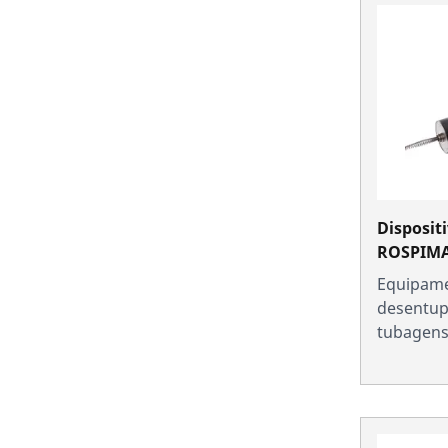
Disposit
ROSPIMA
Equipame
desentup
tubagen