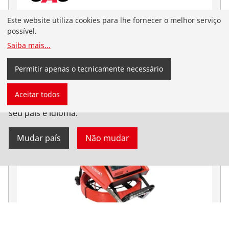
Este website utiliza cookies para lhe fornecer o melhor serviço
Câmera de inspeção ROCAM 4 Plus 30 metros
possível.
Câmara de inspeção de tubos - 300 mm
Saiba mais
...
Permitir apenas o tecnicamente necessário
Você chegou ao site da ROTHENBERGER em
Aceitar todos
português do Brasil. Você também pode selecionar
seu país e idioma.
Mudar país
Não mudar