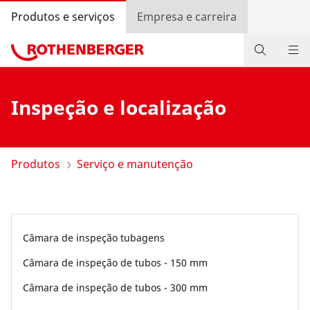
Produtos e serviços
Empresa e carreira
Produtos
Inspeção e localização
Informações
Contato
Produtos
Serviço e manutenção
Pesquisa de revendedores
Entrar
Câmara de inspeção tubagens
Seleção do país
Câmara de inspeção de tubos - 150 mm
Empresa e carreira
Câmara de inspeção de tubos - 300 mm