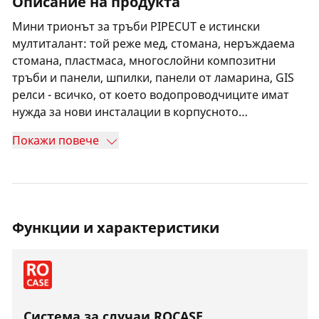
Описание на продукта
Мини трионът за тръби PIPECUT е истински
мултиталант: той реже мед, стомана, неръждаема
стомана, пластмаса, многослойни композитни
тръби и панели, шпилки, панели от ламарина, GIS
релси - всичко, от което водопроводчиците имат
нужда за нови инсталации в корпусното
строителство и индустрията. PIPECUT mini е
Покажи повече
направен за стационарна употреба в
работилницата, както и за мобилна употреба на
строителната площадка. Нуждае се само от
контактна повърхност, за да реже всички видове
материали - тръбите с по-голям диаметър се въртят
Функции и характеристики
в сачмен лагер по време на рязане. Това, че
машината се захранва от батерия CAS, която може
да се използва и за работа на други 200 машини от
20 производителя, е черешката на тортата.
Система за случаи ROCASE