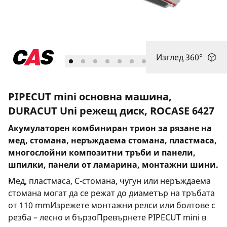
Изглед 360°
PIPECUT mini основна машина,
DURACUT Uni режещ диск, ROCASE 6427
Акумулаторен комбиниран трион за рязане на
мед, стомана, неръждаема стомана, пластмаса,
многослойни композитни тръби и панели,
шпилки, панели от ламарина, монтажни шини.
Мед, пластмаса, C-стомана, чугун или неръждаема
стомана могат да се режат до диаметър на тръбата
от 110 mmИзрежете монтажни релси или болтове с
резба – лесно и бързоПревърнете PIPECUT mini в