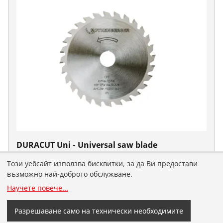
DURACUT Uni - Universal saw blade
Не. 1500003621
Този уебсайт използва бисквитки, за да Ви предостави
Попаднахте на българскоезичния сайт на
възможно най-доброто обслужване.
ROTHENBERGER за България. Можете сами да
Научете повече
...
изберете вашата държава и език.
Разрешаване само на технически необходимите
Смени държава
Не променяйте