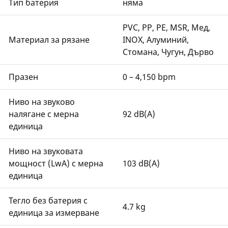
Тип батерия
няма
PVC, PP, PE, MSR, Мед,
Материал за рязане
INOX, Алуминий,
Стомана, Чугун, Дърво
Празен
0 – 4,150 bpm
Ниво на звуково
налягане с мерна
92 dB(A)
единица
Ниво на звуковата
мощност (LwA) с мерна
103 dB(A)
единица
Тегло без батерия с
4.7 kg
единица за измерване