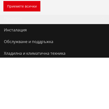
Приемете всички
Продукти
Инсталация
Обслужване и поддръжка
Хладилна и климатична техника
Универсални инструменти
Услуги
Бонус програма на ROTHENBERGER
Свържете се с нас