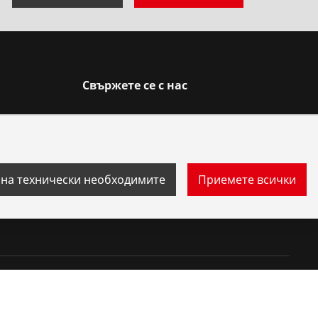
Свържете се с нас
мата
 на технически необходимите
Приемете всички
Контакти
Процес на подаване на сигнали