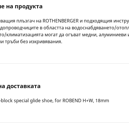
е на продукта
яващия плъзгач на ROTHENBERGER и подходящия инстру
одопроводчиците в областта на водоснабдяването/отоп
о/климатизацията могат да огъват медни, алуминиеви 
и тръби без изкривявания.
на доставката
-block special glide shoe, for ROBEND H+W, 18mm