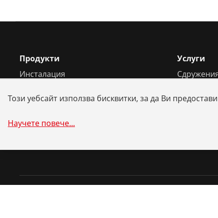
Продукти
Услуги
Инсталация
Сдружения
Обслужване и поддръжка
Ремонт и 
Този уебсайт използва бисквитки, за да Ви предоста
Хладилна и климатична техника
Системни
Универсални инструменти
Техническ
Научете повече
...
©
2026
ROTHENBERGER Werkzeuge GmbH
Управление на