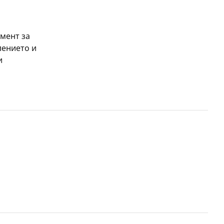
мент за
лението и
и