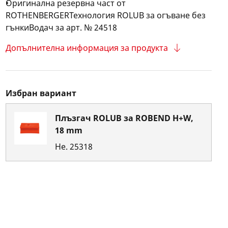
Оригинална резервна част от
ROTHENBERGERТехнология ROLUB за огъване без
гънкиВодач за арт. № 24518
Допълнителна информация за продукта
Избран вариант
Плъзгач ROLUB за ROBEND H+W,
18 mm
Не.
25318