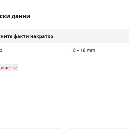
ски данни
ните факти накратко
р
18 – 18 mm
вече