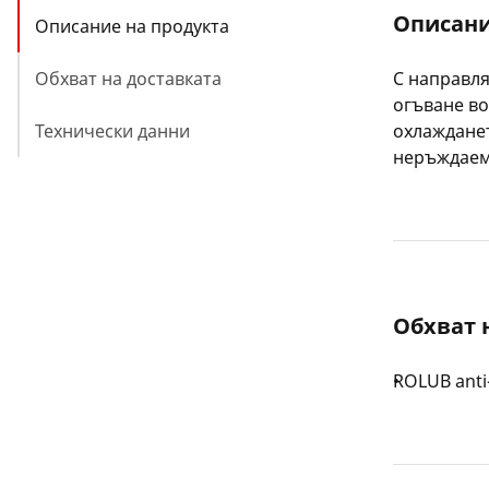
Описани
Описание на продукта
Обхват на доставката
С направл
огъване в
Технически данни
охлажданет
неръждаем
Обхват 
ROLUB anti