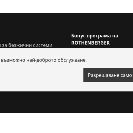
Бонус програма на
ROTHENBERGER
 за безжични системи
Награди от бонус програ
резервни части
ви възможно най-доброто обслужване.
 решения
и изтегляния
Разрешаване само
 бисквитките
Imprint
Защита на данните
Правни въпроси