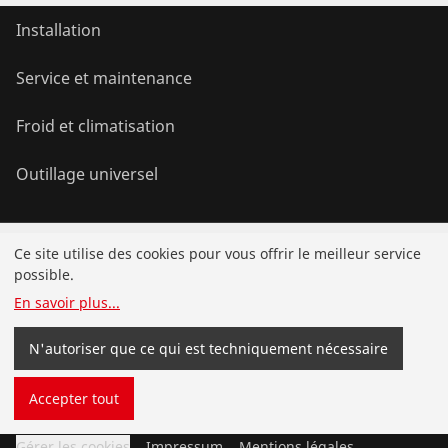
Installation
Service et maintenance
Froid et climatisation
Outillage universel
Service et valeur ajoutée
Ce site utilise des cookies pour vous offrir le meilleur service
possible.
Programme de bonus
En savoir plus
...
Contact
N'autoriser que ce qui est techniquement nécessaire
Accepter tout
©
2026
ROTHENBERGER Werkzeuge GmbH
Gérer les cookies
Impressum
Mentions légales