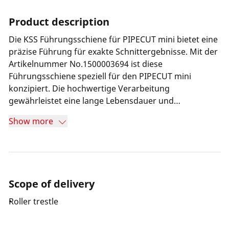
Product description
Die KSS Führungsschiene für PIPECUT mini bietet eine
präzise Führung für exakte Schnittergebnisse. Mit der
Artikelnummer No.1500003694 ist diese
Führungsschiene speziell für den PIPECUT mini
konzipiert. Die hochwertige Verarbeitung
gewährleistet eine lange Lebensdauer und
zuverlässige Leistung. Durch die einfache
Show more
Handhabung ist die KSS Führungsschiene ein
unverzichtbares Zubehör für präzise Schnittarbeiten.
Scope of delivery
Roller trestle