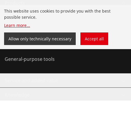
Products
This website uses cookies to provide you with the best
Installation
possible service.
Learn more
...
Service and Maintenance
Allow only technically necessary
Accept all
Air conditioning & refrigeration
General-purpose tools
Service and added value
Knowledge
©
2026
ROTHENBERGER Werkzeuge GmbH
Manage cookies
Imprint
Privacy
Legal
Contact