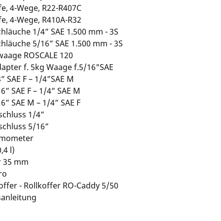
fe, 4-Wege, R22-R407C
fe, 4-Wege, R410A-R32
hläuche 1/4” SAE 1.500 mm - 3S
chläuche 5/16” SAE 1.500 mm - 3S
lwaage ROSCALE 120
apter f. 5kg Waage f.5/16"SAE
” SAE F – 1/4”SAE M
6” SAE F – 1/4” SAE M
6” SAE M – 1/4” SAE F
schluss 1/4”
schluss 5/16”
mometer
,4 l)
r 35 mm
ro
ffer - Rollkoffer RO-Caddy 5/50
anleitung