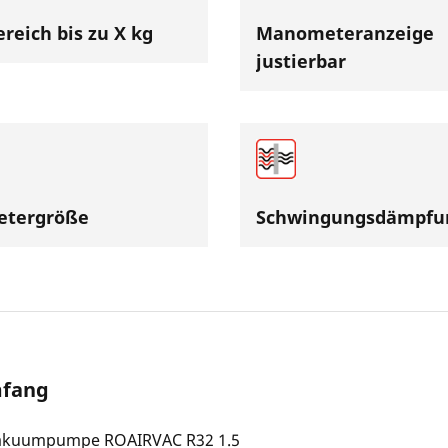
reich bis zu X kg
Manometeranzeige
justierbar
tergröße
Schwingungsdämpfu
mfang
Vakuumpumpe ROAIRVAC R32 1.5