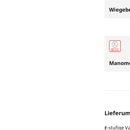
Wiegebe
Manome
Lieferu
2-stufige 