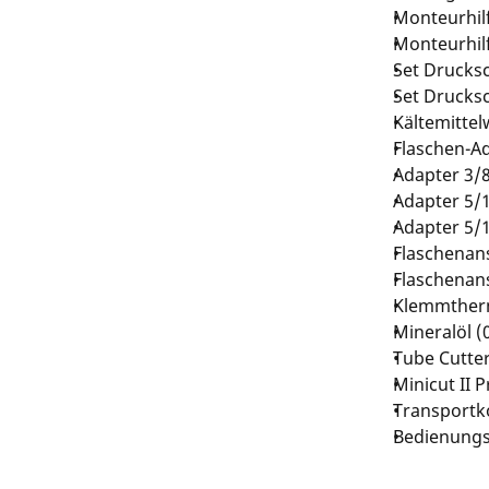
Monteurhil
Monteurhil
Set Drucksc
Set Drucks
Kältemitte
Flaschen-Ad
Adapter 3/8
Adapter 5/1
Adapter 5/1
Flaschenan
Flaschenan
Klemmther
Mineralöl (0
Tube Cutte
Minicut II P
Transportko
Bedienungs