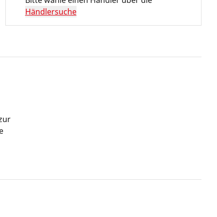
Bitte wähle einen Händler über die
Händlersuche
zur
e