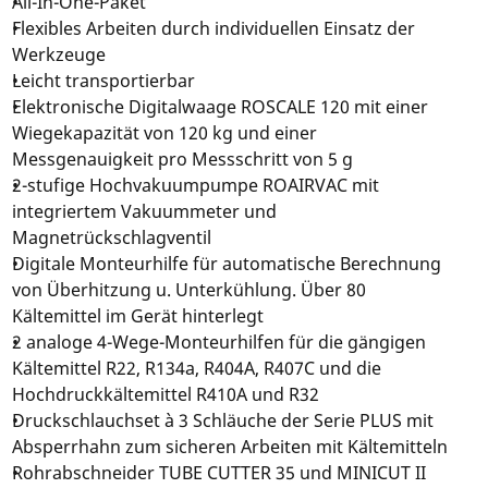
All-In-One-Paket
Flexibles Arbeiten durch individuellen Einsatz der
Werkzeuge
Leicht transportierbar
Elektronische Digitalwaage ROSCALE 120 mit einer
Wiegekapazität von 120 kg und einer
Messgenauigkeit pro Messschritt von 5 g
2-stufige Hochvakuumpumpe ROAIRVAC mit
integriertem Vakuummeter und
Magnetrückschlagventil
Digitale Monteurhilfe für automatische Berechnung
von Überhitzung u. Unterkühlung. Über 80
Kältemittel im Gerät hinterlegt
2 analoge 4-Wege-Monteurhilfen für die gängigen
Kältemittel R22, R134a, R404A, R407C und die
Hochdruckkältemittel R410A und R32
Druckschlauchset à 3 Schläuche der Serie PLUS mit
Absperrhahn zum sicheren Arbeiten mit Kältemitteln
Rohrabschneider TUBE CUTTER 35 und MINICUT II