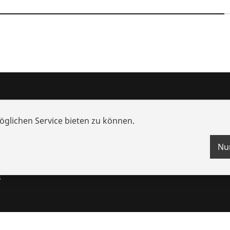
nd Mehrwert
Wissen
glichen Service bieten zu können.
che
Schulungen
nzen
Videos
Nu
ungen
s