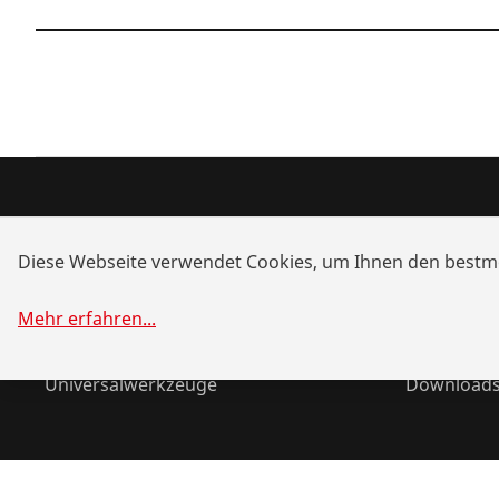
Produkte
Service u
Diese Webseite verwendet Cookies, um Ihnen den bestmö
Installation
Händlersu
Wartung
Akku-Allia
Mehr erfahren
...
Kälte- und Klimatechnik
Systemlös
Universalwerkzeuge
Download