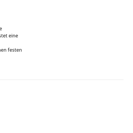
e
tet eine
nen festen