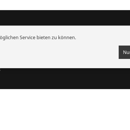
nd Mehrwert
Wissen
glichen Service bieten zu können.
che
Schulungen
nzen
Videos
Nu
ungen
s
ten
Impressum
Rechtliches
Datenschutz
Kontakt
Hinweisg