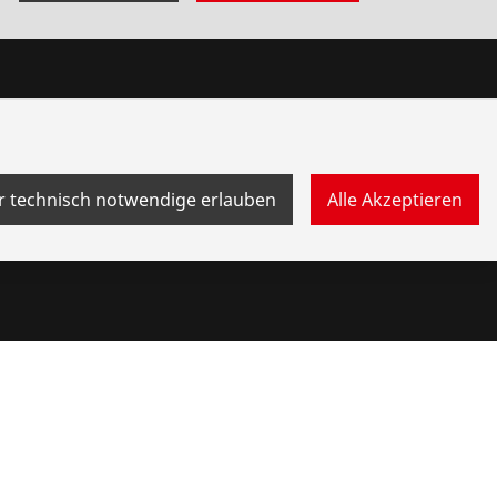
Bonusprogramm
Punkte
Prämien
r technisch notwendige erlauben
Alle Akzeptieren
ebersystem