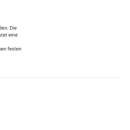
den. Die
tet eine
nen festen