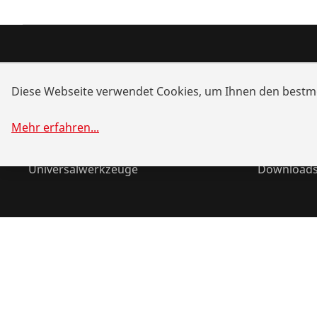
Produkte
Service u
Diese Webseite verwendet Cookies, um Ihnen den bestmö
Installation
Händlersu
Wartung
Akku-Allia
Mehr erfahren
...
Kälte- und Klimatechnik
Systemlös
Universalwerkzeuge
Download
©
2026
ROTHENBERGER Werkzeuge GmbH
Cookies verwal