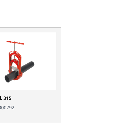
L 315
000792