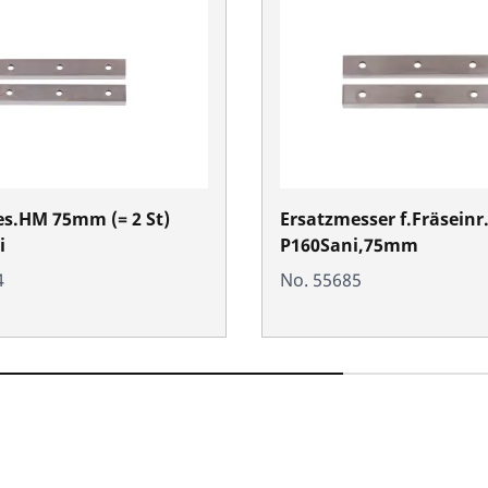
s.HM 75mm (= 2 St)
Ersatzmesser f.Fräseinr
i
P160Sani,75mm
4
No. 55685