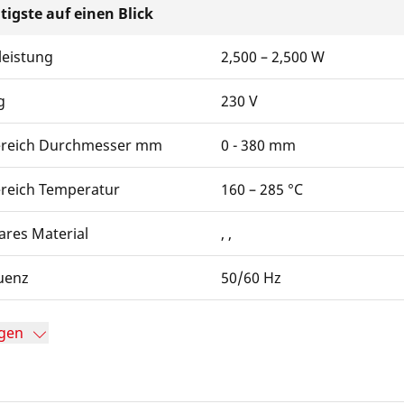
tigste auf einen Blick
leistung
2,500 – 2,500 W
g
230 V
ereich Durchmesser mm
0 - 380 mm
ereich Temperatur
160 – 285 °C
ares Material
, ,
uenz
50/60 Hz
gen