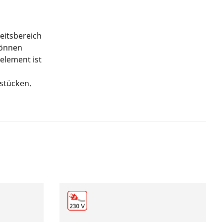
eitsbereich
können
zelement ist
stücken.