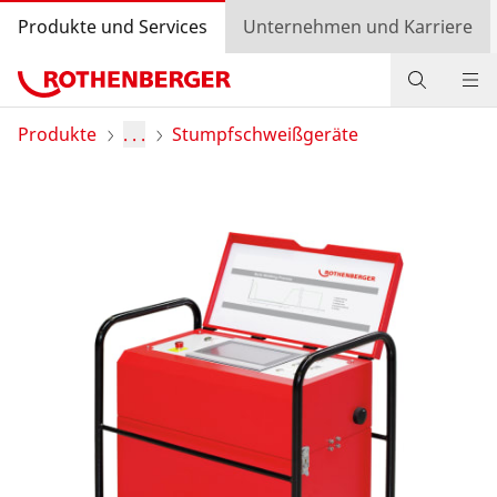
Produkte und Services
Unternehmen und Karriere
Produkte
Produkte
. . .
Stumpfschweißgeräte
Service und Mehrwert
Wissen
Bonusprogramm
Händlersuche
Login
Länderauswahl