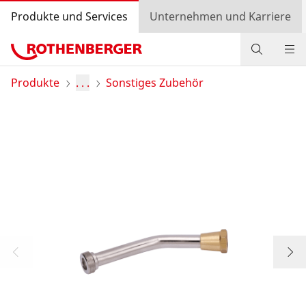
Produkte und Services
Unternehmen und Karriere
Produkte
Produkte
. . .
Sonstiges Zubehör
Service und Mehrwert
Wissen
Bonusprogramm
Händlersuche
Login
Länderauswahl