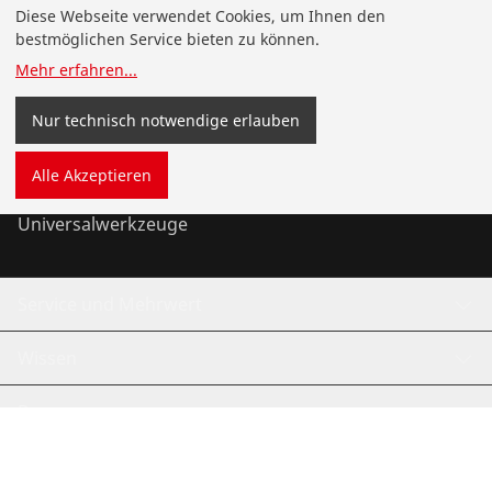
Produkte
Diese Webseite verwendet Cookies, um Ihnen den
bestmöglichen Service bieten zu können.
Installation
Mehr erfahren
...
Wartung
Nur technisch notwendige erlauben
Kälte- und Klimatechnik
Alle Akzeptieren
Universalwerkzeuge
Service und Mehrwert
Wissen
Bonusprogramm