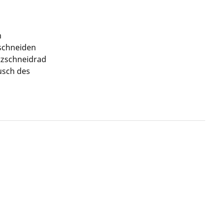
m
uschneiden
tzschneidrad
usch des