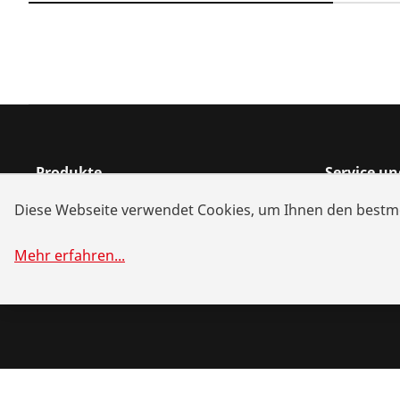
Produkte
Service u
Installation
Händlersu
Diese Webseite verwendet Cookies, um Ihnen den bestmö
Wartung
Akku-Allia
Mehr erfahren
...
Kälte- und Klimatechnik
Systemlös
Universalwerkzeuge
Download