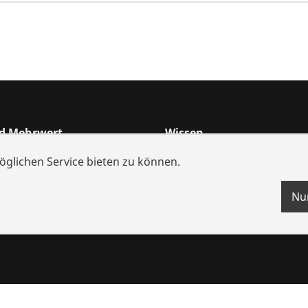
nd Mehrwert
Wissen
che
Schulungen
glichen Service bieten zu können.
nzen
Videos
Nu
ungen
s