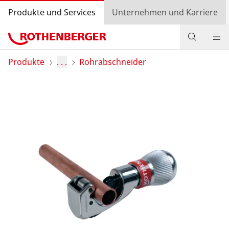
Produkte und Services
Unternehmen und Karriere
Produkte
Produkte
. . .
Rohrabschneider
Service und Mehrwert
Wissen
Bonusprogramm
Händlersuche
Login
Länderauswahl