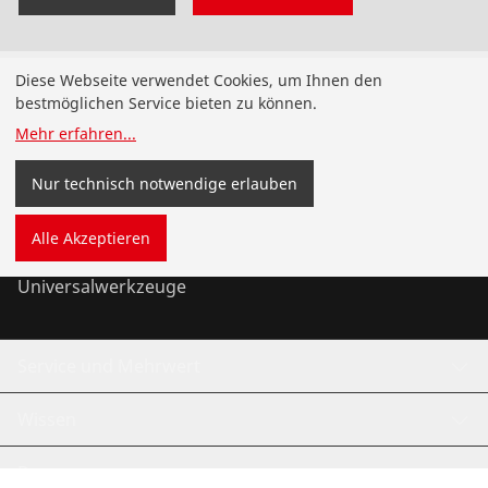
Produkte
Diese Webseite verwendet Cookies, um Ihnen den
bestmöglichen Service bieten zu können.
Installation
Mehr erfahren
...
Wartung
Nur technisch notwendige erlauben
Kälte- und Klimatechnik
Alle Akzeptieren
Universalwerkzeuge
Service und Mehrwert
Wissen
Bonusprogramm