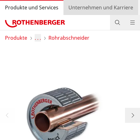
Produkte und Services
Unternehmen und Karriere
Produkte
Produkte
. . .
Rohrabschneider
Service und Mehrwert
Wissen
Bonusprogramm
Händlersuche
Login
Länderauswahl