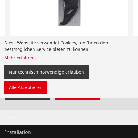
Diese Webseite verwendet Cookies, um Ihnen den
Ersatzmesser f. ROCUT TC 63 Professional
bestmöglichen Service bieten zu können.
No. 50063
Mehr erfahren
...
Sie sind auf der deutschsprachigen ROTHENBERGER
Website für Österreich gelandet. Sie können Ihr Land
Nur technisch notwendige erlauben
und Ihre Sprache auch selbst auswählen.
Alle Akzeptieren
Land wechseln
Nicht wechseln
Produkte
Installation