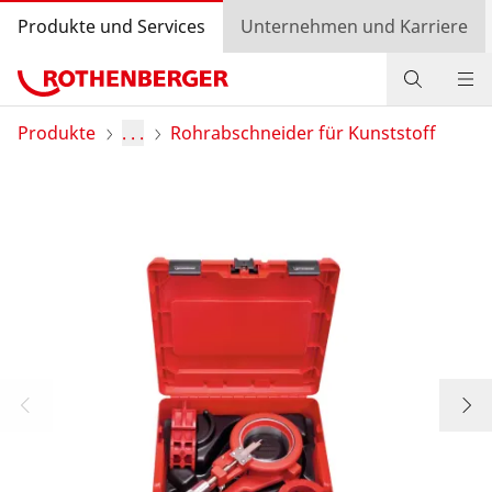
Produkte und Services
Unternehmen und Karriere
Produkte
Produkte
. . .
Rohrabschneider für Kunststoff
Service und Mehrwert
Wissen
Bonusprogramm
Händlersuche
Login
Länderauswahl