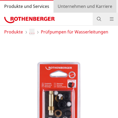
Produkte und Services
Unternehmen und Karriere
Produkte
Produkte
. . .
Prüfpumpen für Wasserleitungen
Service und Mehrwert
Wissen
Bonusprogramm
Händlersuche
Login
Länderauswahl