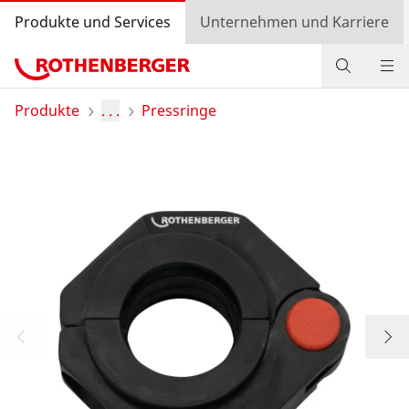
Produkte und Services
Unternehmen und Karriere
Produkte
Produkte
. . .
Pressringe
Service und Mehrwert
Wissen
Bonusprogramm
Händlersuche
Login
Länderauswahl