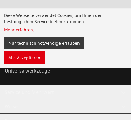
Produkte
Diese Webseite verwendet Cookies, um Ihnen den
bestmöglichen Service bieten zu können.
Installation
Mehr erfahren
...
Wartung
Nur technisch notwendige erlauben
Kälte- und Klimatechnik
Alle Akzeptieren
Universalwerkzeuge
Service und Mehrwert
Wissen
Bonusprogramm