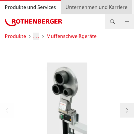
Produkte und Services
Unternehmen und Karriere
Produkte
Produkte
. . .
Muffenschweißgeräte
Service und Mehrwert
Wissen
Bonusprogramm
Händlersuche
Login
Länderauswahl