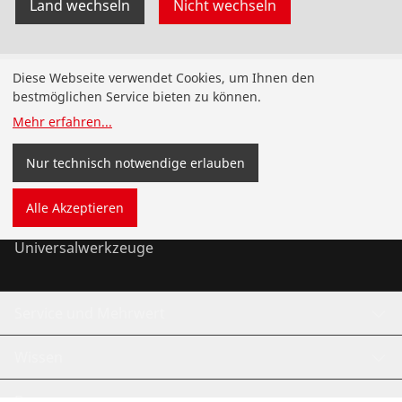
Land wechseln
Nicht wechseln
Produkte
Diese Webseite verwendet Cookies, um Ihnen den
bestmöglichen Service bieten zu können.
Installation
Mehr erfahren
...
Wartung
Nur technisch notwendige erlauben
Kälte- und Klimatechnik
Alle Akzeptieren
Universalwerkzeuge
Service und Mehrwert
Wissen
Bonusprogramm