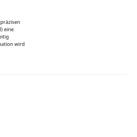
 präzisen
) eine
itig
mation wird