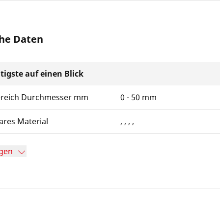
he Daten
tigste auf einen Blick
ereich Durchmesser mm
0 - 50 mm
ares Material
, , , ,
gen