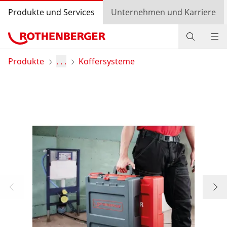
Produkte und Services
Unternehmen und Karriere
Produkte
Produkte
. . .
Koffersysteme
Service und Mehrwert
Wissen
Bonusprogramm
Händlersuche
Login
Länderauswahl