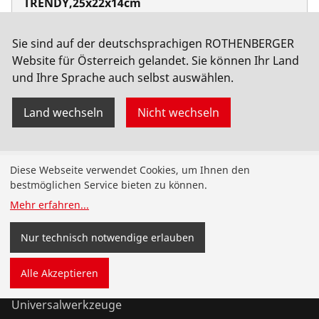
TRENDY,25x22x14cm
No. 402308
Sie sind auf der deutschsprachigen ROTHENBERGER
Website für Österreich gelandet. Sie können Ihr Land
und Ihre Sprache auch selbst auswählen.
Land wechseln
Nicht wechseln
Produkte
Diese Webseite verwendet Cookies, um Ihnen den
bestmöglichen Service bieten zu können.
Installation
Mehr erfahren
...
Wartung
Nur technisch notwendige erlauben
Kälte- und Klimatechnik
Alle Akzeptieren
Universalwerkzeuge