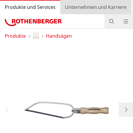
Produkte und Services
Unternehmen und Karriere
Produkte
Produkte
. . .
Handsägen
Service und Mehrwert
Wissen
Bonusprogramm
Händlersuche
Login
Länderauswahl