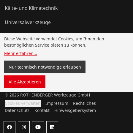
Kälte- und Klimatechnik
Universalwerkzeuge
Diese Webseite verwendet Cookies, um Ihnen den
Service und Mehrwert
bestmöglichen Service bieten zu können.
Mehr erfahren
...
Wissen
Nur technisch notwendige erlauben
Bonusprogramm
Alle Akzeptieren
©
2026
ROTHENBERGER Werkzeuge GmbH
Cookies verwalten
Impressum
Rechtliches
Datenschutz
Kontakt
Hinweisgebersystem