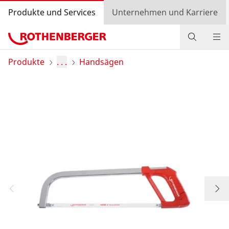
Produkte und Services
Unternehmen und Karriere
Produkte
Produkte
. . .
Handsägen
Service und Mehrwert
Wissen
Bonusprogramm
Händlersuche
Login
Länderauswahl