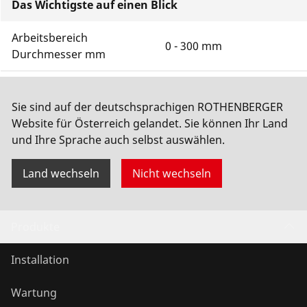
Das Wichtigste auf einen Blick
Arbeitsbereich
0 - 300 mm
Durchmesser mm
Spannweite (mm)
150 mm
Sie sind auf der deutschsprachigen ROTHENBERGER
Schnitttiefe
2 mm
Website für Österreich gelandet. Sie können Ihr Land
und Ihre Sprache auch selbst auswählen.
Mehr anzeigen
Land wechseln
Nicht wechseln
Produkte
Installation
Wartung