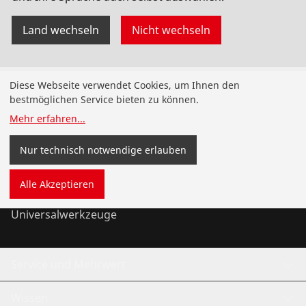
Land wechseln
Nicht wechseln
Produkte
Diese Webseite verwendet Cookies, um Ihnen den
bestmöglichen Service bieten zu können.
Installation
Mehr erfahren
...
Wartung
Nur technisch notwendige erlauben
Kälte- und Klimatechnik
Alle Akzeptieren
Universalwerkzeuge
Service und Mehrwert
Wissen