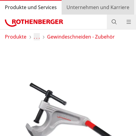
Produkte und Services
Unternehmen und Karriere
Produkte
Produkte
. . .
Gewindeschneiden - Zubehör
Service und Mehrwert
Wissen
Bonusprogramm
Händlersuche
Login
Länderauswahl