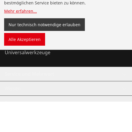
bestmöglichen Service bieten zu können.
Installation
Mehr erfahren
...
Wartung
Nur technisch notwendige erlauben
Kälte- und Klimatechnik
Alle Akzeptieren
Universalwerkzeuge
Service und Mehrwert
Wissen
Bonusprogramm
©
2026
ROTHENBERGER Werkzeuge GmbH