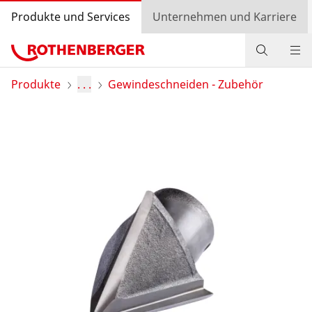
Produkte und Services
Unternehmen und Karriere
Produkte
Produkte
. . .
Gewindeschneiden - Zubehör
Service und Mehrwert
Wissen
Bonusprogramm
Händlersuche
Login
Länderauswahl