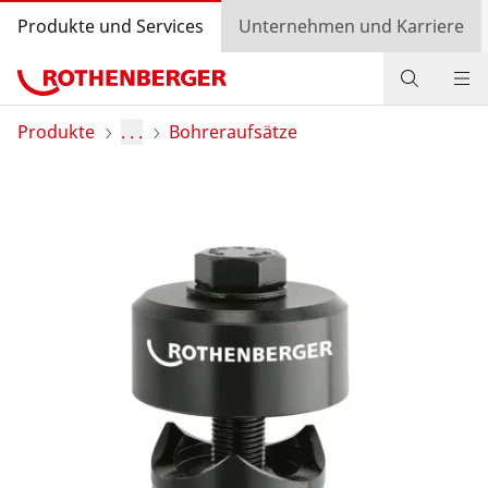
Produkte und Services
Unternehmen und Karriere
Produkte
Produkte
. . .
Bohreraufsätze
Service und Mehrwert
Wissen
Bonusprogramm
Händlersuche
Login
Länderauswahl