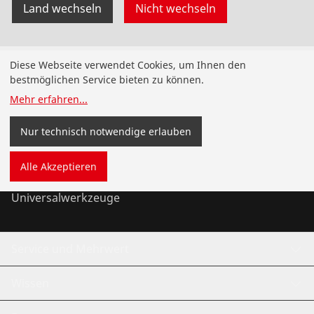
Land wechseln
Nicht wechseln
Produkte
Diese Webseite verwendet Cookies, um Ihnen den
bestmöglichen Service bieten zu können.
Installation
Mehr erfahren
...
Wartung
Nur technisch notwendige erlauben
Kälte- und Klimatechnik
Alle Akzeptieren
Universalwerkzeuge
Service und Mehrwert
Wissen