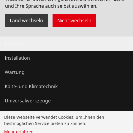
und Ihre Sprache auch selbst auswählen.
Land wechseln
Nicht wechseln
Produkte
Installation
Wartung
Kälte- und Klimatechnik
Universalwerkzeuge
Diese Webseite verwendet Cookies, um Ihnen den
Service und Mehrwert
bestmöglichen Service bieten zu können.
Mehr erfahren
...