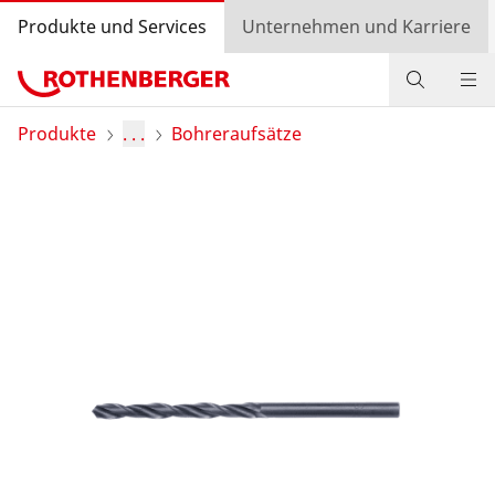
Produkte und Services
Unternehmen und Karriere
Produkte
Produkte
. . .
Bohreraufsätze
Service und Mehrwert
Wissen
Bonusprogramm
Händlersuche
Login
Länderauswahl